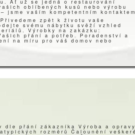
u. Ať už se jedná o restaurování
 vašich oblíbených kusů nebo výrobu
 – jsme vaším kompetentním kontakte
 Přivedeme zpět k životu vaše
odejte svému nábytku svěží vzhled
teriálů. Výrobky na zakázku:
Vašich přání a potřeb. Poradenství a
šení na míru pro váš domov nebo
v dle přání zákazníka Výroba a oprav
 atypických rozměrů Čalounění vešker