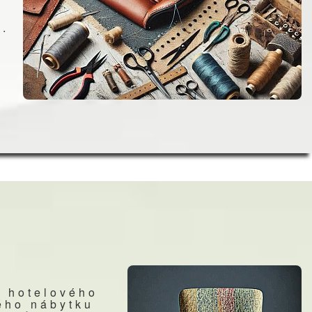
m.
y hotelového
ého nábytku