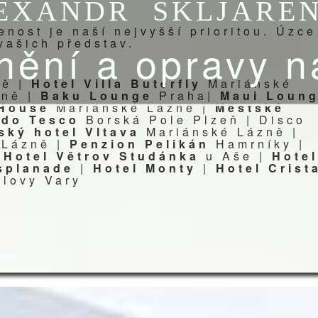
EXANDR
SKLJARE
nost je naší nejvyšší prioritou. Úzce
nění a opravy n
vašich představ.
ně |
Hotel Villa Buterfly
Mariánské
zně |
Baku Lounge
Praha|
Maui Loun
 House
Mariánské Lázně |
Městské
edo Tesco
Borská Pole Plzeň |
Disco
ský hotel Vltava
Mariánské Lázně |
 Lázně |
Penzion Pelikán
Hamrníky |
|
Hotel Větrov Studánka
u Aše |
Hotel
splanade
|
Hotel Monty
|
Hotel Crist
rlovy Vary