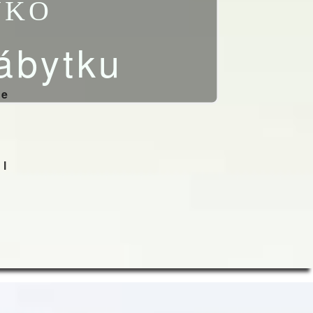
NKO
ábytku
ge
al