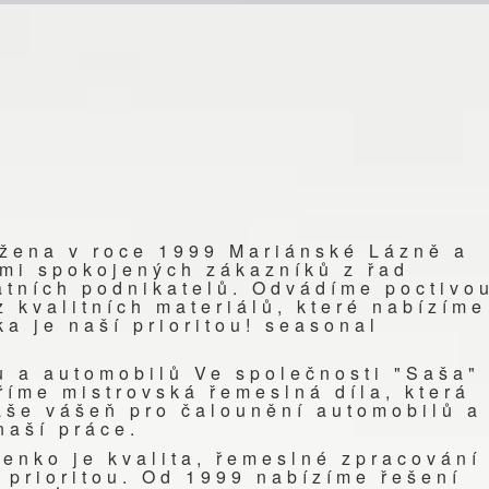
ožena v roce 1999 Mariánské Lázně a
ami spokojených zákazníků z řad
tatních podnikatelů. Odvádíme poctivo
 kvalitních materiálů, které nabízíme
ka je naší prioritou!
seasonal
u a automobilů Ve společnosti "Saša"
říme mistrovská řemeslná díla, která
Naše vášeň pro čalounění automobilů a
naší práce.
enko je kvalita, řemeslné zpracování
 prioritou. Od 1999 nabízíme řešení