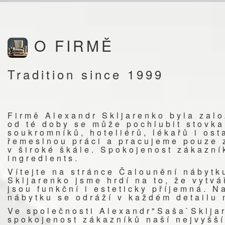
O FIRMĚ
Tradition since 1999
F
irmě Alexandr Skljarenko byla zal
od té doby se může pochlubit stovk
soukromníků, hoteliérů, lékařů i os
řemeslnou práci a pracujeme pouze z
v široké škále. Spokojenost zákazní
ingredients.
Vítejte na stránce Čalounění nábytk
Skljarenko jsme hrdí na to, že vytvá
jsou funkční i esteticky příjemná. 
nábytku se odráží v každém detailu 
Ve společnosti Alexandr"Saša`Skljar
spokojenost zákazníků naší nejvyšší