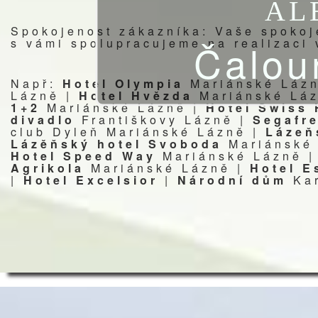
AL
Spokojenost zákazníka: Vaše spokoje
Čalou
s vámi spolupracujeme na realizaci 
Např:
Hotel Olympia
Mariánské Láz
Lázně |
Hotel Hvězda
Mariánské Lá
1+2
Mariánské Lázně |
Hotel Swiss
divadlo
Františkovy Lázně |
Segafr
club Dyleň
Mariánské Lázně |
Lázeň
Lázěňský hotel Svoboda
Mariánské
Hotel Speed Way
Mariánské Lázně 
Agrikola
Mariánské Lázně |
Hotel E
|
Hotel Excelsior
|
Národní dům
Ka