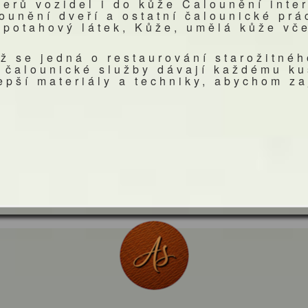
ierů vozidel i do kůže Čalounění inter
ounění dveří a ostatní čalounické pr
 potahový látek, Kůže, umělá kůže vče
ž se jedná o restaurování starožitné
 čalounické služby dávají každému k
pší materiály a techniky, abychom zaj