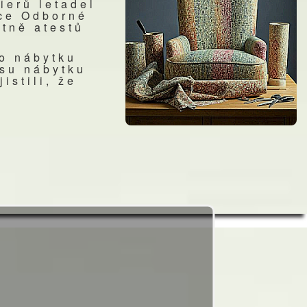
ierů letadel
áce Odborné
tně atestů
ho nábytku
usu nábytku
istili, že