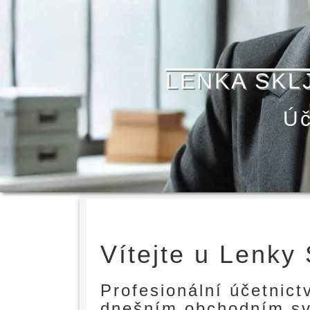
LENKA SKL
Úč
Vítejte u Lenky
Profesionální účetnict
dnešním obchodním sv